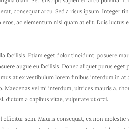
ingilla diam. Sed suscipit sapien eu arcu pulvinar lo
erat, consequat arcu. Sed a risus ipsum. Integer tinc
m eros, ac elementum nisl quam at elit. Duis luctus el
lla facilisis. Etiam eget dolor tincidunt, posuere maur
suere augue eu facilisis. Donec aliquet purus eget 
mus at ex vestibulum lorem finibus interdum in at a
ro. Maecenas vel mi interdum, ultrices mauris a, rho
l, dictum a dapibus vitae, vulputate ut orci.
el efficitur sem. Mauris consequat, ex non molestie v