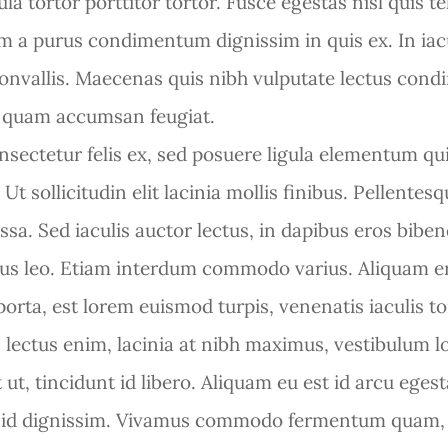
gula tortor porttitor tortor. Fusce egestas nisl quis t
m a purus condimentum dignissim in quis ex. In iacu
 convallis. Maecenas quis nibh vulputate lectus con
quam accumsan feugiat.
nsectetur felis ex, sed posuere ligula elementum qui
 sollicitudin elit lacinia mollis finibus. Pellentesqu
sa. Sed iaculis auctor lectus, in dapibus eros bibe
us leo. Etiam interdum commodo varius. Aliquam er
s porta, est lorem euismod turpis, venenatis iaculis to
lectus enim, lacinia at nibh maximus, vestibulum lo
ut, tincidunt id libero. Aliquam eu est id arcu egest
lis id dignissim. Vivamus commodo fermentum qua