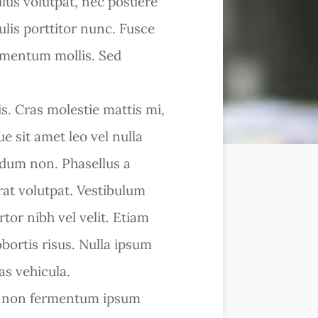
ellus volutpat, nec posuere
lis porttitor nunc. Fusce
dimentum mollis. Sed
s. Cras molestie mattis mi,
e sit amet leo vel nulla
ndum non. Phasellus a
at volutpat. Vestibulum
rtor nibh vel velit. Etiam
bortis risus. Nulla ipsum
as vehicula.
m, non fermentum ipsum