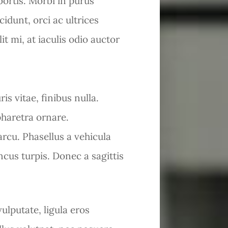
bortis. Morbi in purus
idunt, orci ac ultrices
it mi, at iaculis odio auctor
is vitae, finibus nulla.
pharetra ornare.
rcu. Phasellus a vehicula
ncus turpis. Donec a sagittis
ulputate, ligula eros