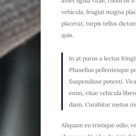
amet ligula vitae, rhoncus fr
vehicula, feugiat magna plac
placerat, turpis tellus dictu
quis.
In at purus a lectus fringi
Phasellus pellentesque po
Suspendisse potenti. Viva
enim, vitae vehicula libe
diam. Curabitur metus nis
Aliquam eu tristique odio, v