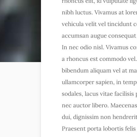
rhoncus elit, id vulputate li
nibh luctus. Vivamus at lore
vehicula velit vel tincidunt
accumsan augue consequat 
In nec odio nisl. Vivamus co
a rhoncus est commodo vel. Ut
bibendum aliquam vel at mas
ullamcorper sapien, in temp
sodales, lacus vitae facilisi
nec auctor libero. Maecenas 
dui, dignissim non hendrerit 
Praesent porta lobortis fe